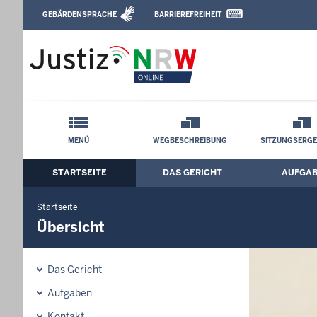
Direkt zum Inhalt
GEBÄRDENSPRACHE
BARRIEREFREIHEIT
Leichte Sprache, Gebärdensprachenvideo u
Arbeitsgericht Düsseldorf: Übersicht
Schnellnavigation mit Volltext-Suche
MENÜ
WEGBESCHREIBUNG
SITZUNGSERGE
STARTSEITE
DAS GERICHT
AUFGA
Hauptmenü: Hauptnavigation
Startseite
Übersicht
Das Gericht
Aufgaben
Kontakt