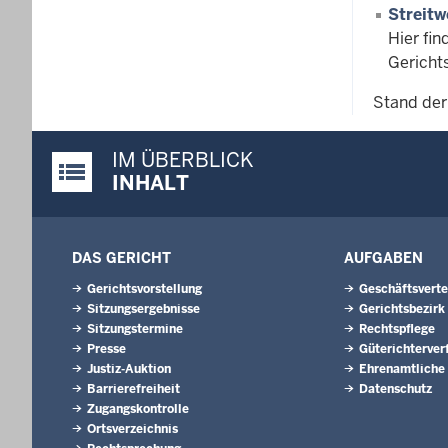
Streitw
Hier fin
Gericht
Stand der
IM ÜBERBLICK
Justiz-Portal im Überblick:
INHALT
DAS GERICHT
AUFGABEN
Gerichtsvorstellung
Geschäftsverte
Sitzungsergebnisse
Gerichtsbezirk
Sitzungstermine
Rechtspflege
Presse
Güterichterver
Justiz-Auktion
Ehrenamtliche
Barrierefreiheit
Datenschutz
Zugangskontrolle
Ortsverzeichnis