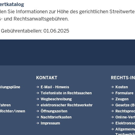
ertkatalog
den Sie Informationen zur Höhe des gerichtlichen Streitwert
s- und Rechtsanwaltsgebühren.
 Gebührentabellen: 01.06.2025
KONTAKT
RECHTS-I
ilungspläne
E-Mail - Hinweis
Kosten
Telefonliste in Rechtssachen
Formulare
Wegbeschreibung
Zeugen
fahren
elektronischer Rechtsverkehr
Gesetze (
 Richter/innen
Öffnungszeiten
Rechtspre
Nachtbriefkasten
Online-Ver
Impressum
Elektronis
Allgemeinv
Tarifvertr