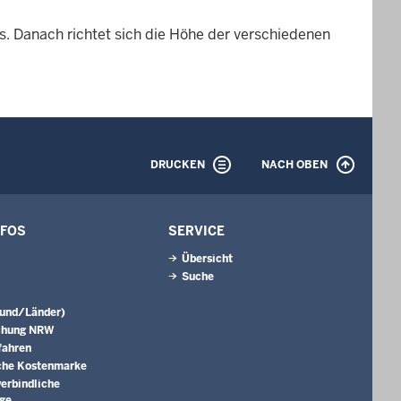
es. Danach richtet sich die Höhe der verschiedenen
DRUCKEN
NACH OBEN
NFOS
SERVICE
Übersicht
Suche
Bund/Länder)
chung NRW
fahren
che Kostenmarke
erbindliche
äge