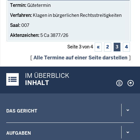
Gütetermin
Klagen in bürgerlichen Rechtsstreitigkeiten
007
5 Ca 3877/26
Seite 3 von 4
«
2
3
4
[
Alle Termine auf einer Seite darstellen
]
IM ÜBERBLICK
Justiz-Portal im Überblick:
INHALT
DAS GERICHT
AUFGABEN