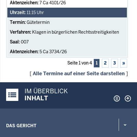
7 Ca 4101/26
11:15
Uhr
Gütetermin
Klagen in bürgerlichen Rechtsstreitigkeiten
007
5 Ca 3734/26
Seite 1 von 4
1
2
3
»
[
Alle Termine auf einer Seite darstellen
]
IM ÜBERBLICK
Justiz-Portal im Überblick:
INHALT
DAS GERICHT