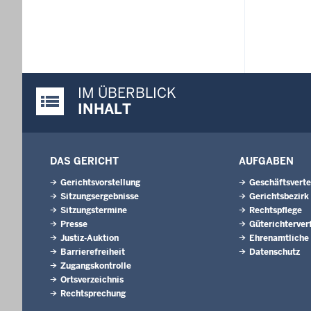
IM ÜBERBLICK
Justiz-Portal im Überblick:
INHALT
DAS GERICHT
AUFGABEN
Gerichtsvorstellung
Geschäftsverte
Sitzungsergebnisse
Gerichtsbezirk
Sitzungstermine
Rechtspflege
Presse
Güterichterver
Justiz-Auktion
Ehrenamtliche
Barrierefreiheit
Datenschutz
Zugangskontrolle
Ortsverzeichnis
Rechtsprechung