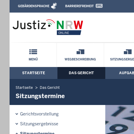
Direkt zum Inhalt
GEBÄRDENSPRACHE
BARRIEREFREIHEIT
Leichte Sprache, Gebärdensprachenvideo u
Arbeitsgericht Düsseldorf: Sitzungster
Schnellnavigation mit Volltext-Suche
MENÜ
WEGBESCHREIBUNG
SITZUNGSERGE
STARTSEITE
DAS GERICHT
AUFGA
Hauptmenü: Hauptnavigation
Startseite
Das Gericht
Sitzungstermine
Gerichtsvorstellung
Sitzungsergebnisse
Sitzungstermine