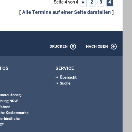
Seite 4 von 4
«
2
3
4
[
Alle Termine auf einer Seite darstellen
]
DRUCKEN
NACH OBEN
NFOS
SERVICE
Übersicht
Suche
Bund/Länder)
chung NRW
fahren
che Kostenmarke
erbindliche
äge