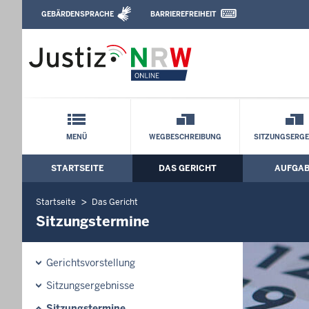
Direkt zum Inhalt
GEBÄRDENSPRACHE
BARRIEREFREIHEIT
Leichte Sprache, Gebärdensprachenvideo u
Arbeitsgericht Düsseldorf: Sitzungster
Schnellnavigation mit Volltext-Suche
MENÜ
WEGBESCHREIBUNG
SITZUNGSERGE
STARTSEITE
DAS GERICHT
AUFGA
Hauptmenü: Hauptnavigation
Startseite
Das Gericht
Sitzungstermine
Gerichtsvorstellung
Sitzungsergebnisse
Sitzungstermine