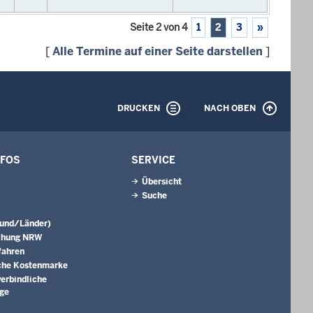
Seite 2 von 4
1
2
3
»
[
Alle Termine auf einer Seite darstellen
]
DRUCKEN
NACH OBEN
NFOS
SERVICE
Übersicht
Suche
Bund/Länder)
chung NRW
fahren
che Kostenmarke
erbindliche
äge