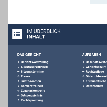
IM ÜBERBLICK
Justiz-Portal im Überblick:
INHALT
DAS GERICHT
AUFGABEN
Gerichtsvorstellung
Geschäftsverte
Sitzungsergebnisse
Gerichtsbezirk
Sitzungstermine
Rechtspflege
Presse
Güterichterver
Justiz-Auktion
Ehrenamtliche
Barrierefreiheit
Datenschutz
Zugangskontrolle
Ortsverzeichnis
Rechtsprechung