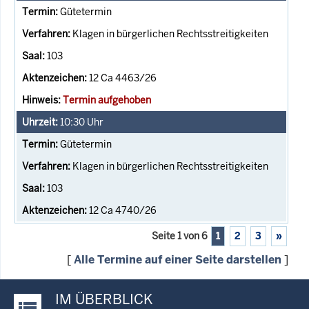
Gütetermin
Klagen in bürgerlichen Rechtsstreitigkeiten
103
12 Ca 4463/26
Termin aufgehoben
10:30
Uhr
Gütetermin
Klagen in bürgerlichen Rechtsstreitigkeiten
103
12 Ca 4740/26
Seite 1 von 6
1
2
3
»
[
Alle Termine auf einer Seite darstellen
]
IM ÜBERBLICK
Justiz-Portal im Überblick: