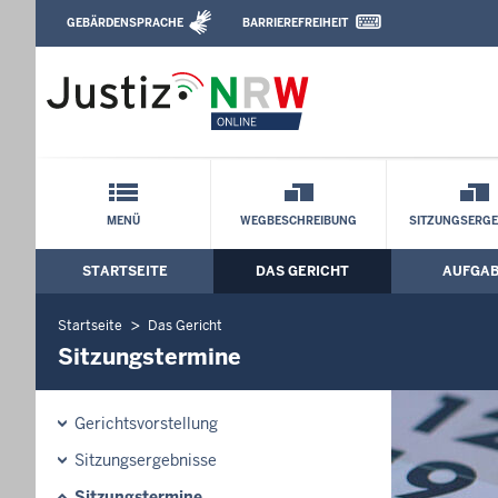
Direkt zum Inhalt
GEBÄRDENSPRACHE
BARRIEREFREIHEIT
Leichte Sprache, Gebärdensprachenvideo u
Arbeitsgericht Düsseldorf: Sitzungster
Schnellnavigation mit Volltext-Suche
MENÜ
WEGBESCHREIBUNG
SITZUNGSERGE
STARTSEITE
DAS GERICHT
AUFGA
Hauptmenü: Hauptnavigation
Startseite
Das Gericht
Sitzungstermine
Gerichtsvorstellung
Sitzungsergebnisse
Sitzungstermine