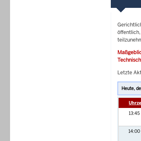
Gerichtli
öffentlich
teilzunehm
Maßgeblic
Technisch
Letzte Ak
Uhrze
13:45
14:00