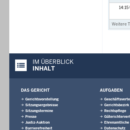
14:15
Weitere T
IM ÜBERBLICK
Justiz-Portal im Überblick:
INHALT
DAS GERICHT
AUFGABEN
Gerichtsvorstellung
Geschäftsverte
Sitzungsergebnisse
Gerichtsbezirk
Sitzungstermine
Rechtspflege
Presse
Güterichterver
Justiz-Auktion
Ehrenamtliche
Barrierefreiheit
Datenschutz