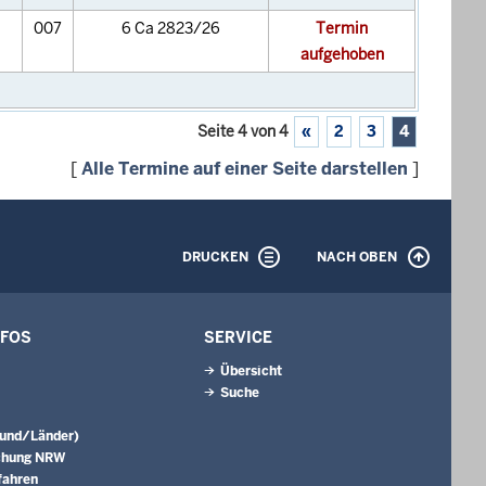
007
6 Ca 2823/26
Termin
aufgehoben
Seite 4 von 4
«
2
3
4
[
Alle Termine auf einer Seite darstellen
]
DRUCKEN
NACH OBEN
NFOS
SERVICE
Übersicht
Suche
Bund/Länder)
chung NRW
fahren