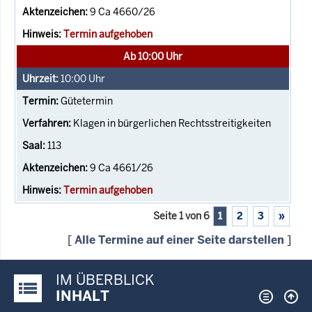
9 Ca 4660/26
Termin aufgehoben
Ab 10:00 Uhr
10:00
Uhr
Gütetermin
Klagen in bürgerlichen Rechtsstreitigkeiten
113
9 Ca 4661/26
Termin aufgehoben
Seite 1 von 6
1
2
3
»
[
Alle Termine auf einer Seite darstellen
]
IM ÜBERBLICK
Justiz-Portal im Überblick:
INHALT