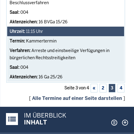
Beschlussverfahren
004
16 BVGa 15/26
11:15
Uhr
Kammertermin
Arreste und einstweilige Verfügungen in
bürgerlichen Rechtsstreitigkeiten
004
16 Ga 25/26
Seite 3 von 4
«
2
3
4
[
Alle Termine auf einer Seite darstellen
]
IM ÜBERBLICK
Justiz-Portal im Überblick:
INHALT