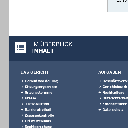
10:15
IM ÜBERBLICK
Justiz-Portal im Überblick:
INHALT
DAS GERICHT
AUFGABEN
Gerichtsvorstellung
Geschäftsverte
Sitzungsergebnisse
Gerichtsbezirk
Sitzungstermine
Rechtspflege
Presse
Güterichterver
Justiz-Auktion
Ehrenamtliche
Barrierefreiheit
Datenschutz
Zugangskontrolle
Ortsverzeichnis
Rechtsprechung