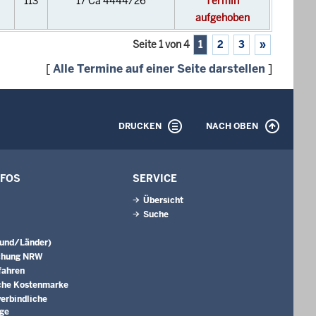
113
17 Ca 4444/26
Termin
aufgehoben
Seite 1 von 4
1
2
3
»
[
Alle Termine auf einer Seite darstellen
]
DRUCKEN
NACH OBEN
NFOS
SERVICE
Übersicht
Suche
Bund/Länder)
chung NRW
fahren
che Kostenmarke
erbindliche
äge