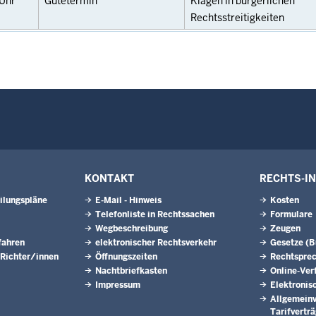
Uhr
Gütetermin
Klagen in bürgerlichen
Rechtsstreitigkeiten
KONTAKT
RECHTS-I
ilungspläne
E-Mail - Hinweis
Kosten
Telefonliste in Rechtssachen
Formulare
Wegbeschreibung
Zeugen
fahren
elektronischer Rechtsverkehr
Gesetze (
 Richter/innen
Öffnungszeiten
Rechtspre
Nachtbriefkasten
Online-Ver
Impressum
Elektronis
Allgemeinv
Tarifvertr