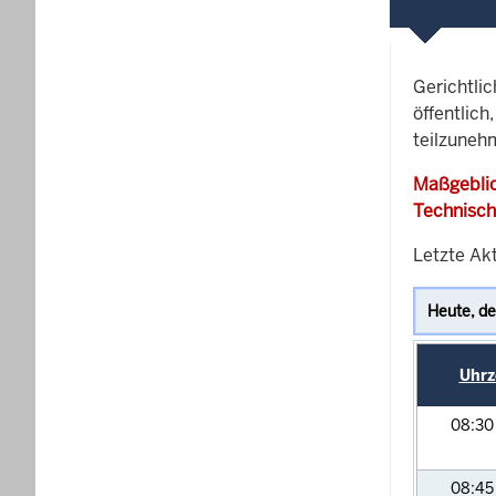
Gerichtli
öffentlich
teilzunehm
Maßgeblic
Technisch
Letzte Akt
Uhrz
08:3
08:4