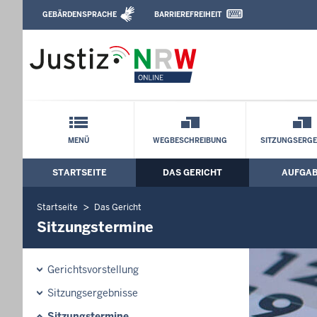
Direkt zum Inhalt
GEBÄRDENSPRACHE
BARRIEREFREIHEIT
Leichte Sprache, Gebärdensprachenvideo u
Arbeitsgericht Düsseldorf: Sitzungster
Schnellnavigation mit Volltext-Suche
MENÜ
WEGBESCHREIBUNG
SITZUNGSERGE
STARTSEITE
DAS GERICHT
AUFGA
Hauptmenü: Hauptnavigation
Startseite
Das Gericht
Sitzungstermine
Gerichtsvorstellung
Sitzungsergebnisse
Sitzungstermine