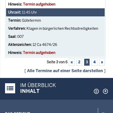
Termin aufgehoben
11:45
Uhr
Gütetermin
Klagen in bürgerlichen Rechtsstreitigkeiten
007
12 Ca 4674/26
Termin aufgehoben
Seite 3 von 6
«
2
3
4
»
[
Alle Termine auf einer Seite darstellen
]
IM ÜBERBLICK
Justiz-Portal im Überblick:
INHALT