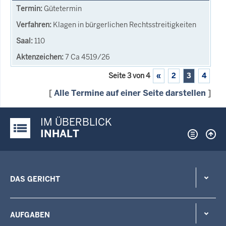
Gütetermin
Klagen in bürgerlichen Rechtsstreitigkeiten
110
7 Ca 4519/26
Seite 3 von 4
«
2
3
4
[
Alle Termine auf einer Seite darstellen
]
IM ÜBERBLICK
Justiz-Portal im Überblick:
INHALT
DAS GERICHT
AUFGABEN