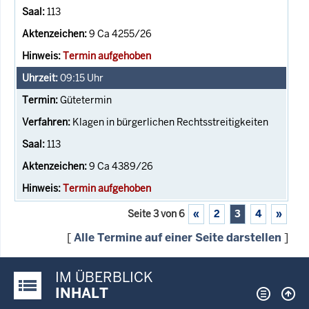
113
9 Ca 4255/26
Termin aufgehoben
09:15
Uhr
Gütetermin
Klagen in bürgerlichen Rechtsstreitigkeiten
113
9 Ca 4389/26
Termin aufgehoben
Seite 3 von 6
«
2
3
4
»
[
Alle Termine auf einer Seite darstellen
]
IM ÜBERBLICK
Justiz-Portal im Überblick:
INHALT