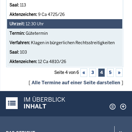
113
9 Ca 4725/26
12:30
Uhr
Gütetermin
Klagen in bürgerlichen Rechtsstreitigkeiten
103
12 Ca 4810/26
Seite 4 von 6
«
3
4
5
»
[
Alle Termine auf einer Seite darstellen
]
IM ÜBERBLICK
Justiz-Portal im Überblick:
INHALT