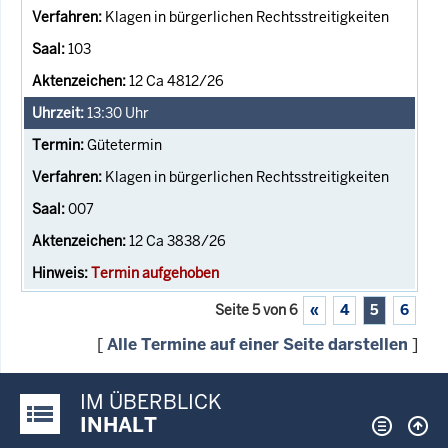
Klagen in bürgerlichen Rechtsstreitigkeiten
103
12 Ca 4812/26
13:30
Uhr
Gütetermin
Klagen in bürgerlichen Rechtsstreitigkeiten
007
12 Ca 3838/26
Termin aufgehoben
Seite 5 von 6
«
4
5
6
[
Alle Termine auf einer Seite darstellen
]
IM ÜBERBLICK
Justiz-Portal im Überblick:
INHALT