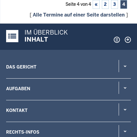
Seite 4 von 4
«
2
3
4
[
Alle Termine auf einer Seite darstellen
]
IM ÜBERBLICK
Justiz-Portal im Überblick:
INHALT
DAS GERICHT
AUFGABEN
KONTAKT
RECHTS-INFOS