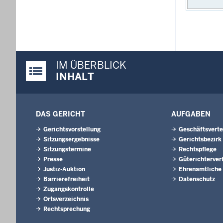
IM ÜBERBLICK
Justiz-Portal im Überblick:
INHALT
DAS GERICHT
AUFGABEN
Gerichtsvorstellung
Geschäftsverte
Sitzungsergebnisse
Gerichtsbezirk
Sitzungstermine
Rechtspflege
Presse
Güterichterver
Justiz-Auktion
Ehrenamtliche
Barrierefreiheit
Datenschutz
Zugangskontrolle
Ortsverzeichnis
Rechtsprechung