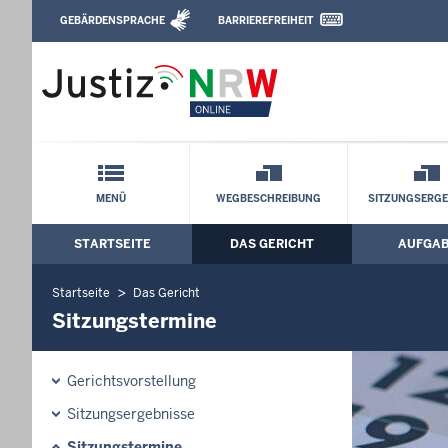
Direkt zum Inhalt
GEBÄRDENSPRACHE
BARRIEREFREIHEIT
Leichte Sprache, Gebärdensprachenvideo u
Arbeitsgericht Düsseldorf: Sitzungster
Schnellnavigation mit Volltext-Suche
MENÜ
WEGBESCHREIBUNG
SITZUNGSERGE
STARTSEITE
DAS GERICHT
AUFGA
Hauptmenü: Hauptnavigation
Startseite
Das Gericht
Sitzungstermine
Gerichtsvorstellung
Sitzungsergebnisse
Sitzungstermine