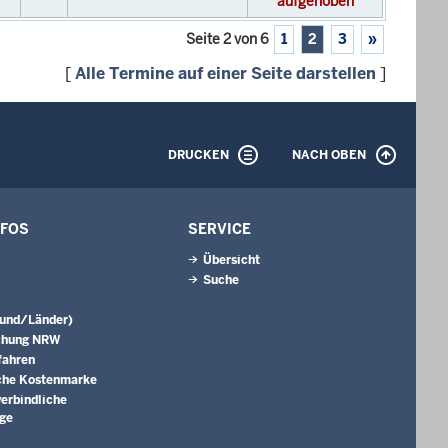
aufgehoben
Seite 2 von 6
1
2
3
»
[
Alle Termine auf einer Seite darstellen
]
DRUCKEN
NACH OBEN
NFOS
SERVICE
Übersicht
Suche
Bund/Länder)
chung NRW
fahren
che Kostenmarke
erbindliche
äge