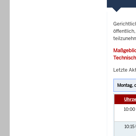
Gerichtli
öffentlich
teilzunehm
Maßgeblic
Technisch
Letzte Akt
Uhrze
10:00
10:15