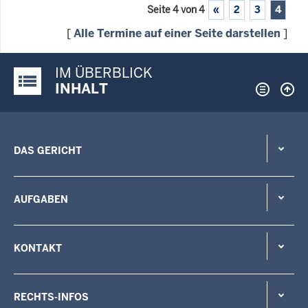
Seite 4 von 4
«
2
3
4
[
Alle Termine auf einer Seite darstellen
]
IM ÜBERBLICK
Justiz-Portal im Überblick:
INHALT
DAS GERICHT
AUFGABEN
KONTAKT
RECHTS-INFOS