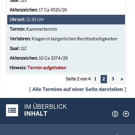
113
17 Ca 4515/26
11:30
Uhr
Kammertermin
Klagen in bürgerlichen Rechtsstreitigkeiten
112
10 Ca 3374/26
Termin aufgehoben
Seite 2 von 4
1
2
3
»
[
Alle Termine auf einer Seite darstellen
]
IM ÜBERBLICK
Justiz-Portal im Überblick:
INHALT