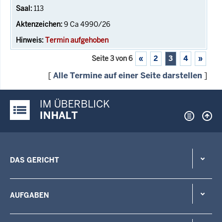
113
9 Ca 4990/26
Termin aufgehoben
Seite 3 von 6
«
2
3
4
»
[
Alle Termine auf einer Seite darstellen
]
IM ÜBERBLICK
Justiz-Portal im Überblick:
INHALT
DAS GERICHT
AUFGABEN