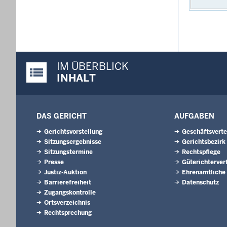
IM ÜBERBLICK
Justiz-Portal im Überblick:
INHALT
DAS GERICHT
AUFGABEN
Gerichtsvorstellung
Geschäftsverte
Sitzungsergebnisse
Gerichtsbezirk
Sitzungstermine
Rechtspflege
Presse
Güterichterver
Justiz-Auktion
Ehrenamtliche
Barrierefreiheit
Datenschutz
Zugangskontrolle
Ortsverzeichnis
Rechtsprechung