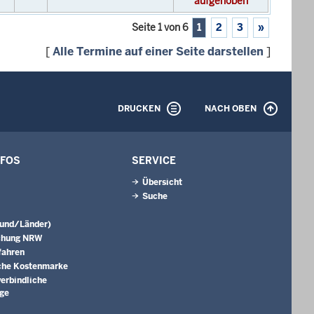
aufgehoben
Seite 1 von 6
1
2
3
»
[
Alle Termine auf einer Seite darstellen
]
DRUCKEN
NACH OBEN
NFOS
SERVICE
Übersicht
Suche
Bund/Länder)
chung NRW
fahren
che Kostenmarke
erbindliche
äge