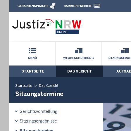
Direkt zum Inhalt
GEBÄRDENSPRACHE
BARRIEREFREIHEIT
Leichte Sprache, Gebärdensprachenvideo u
Arbeitsgericht Düsseldorf: Sitzungster
Schnellnavigation mit Volltext-Suche
MENÜ
WEGBESCHREIBUNG
SITZUNGSERGE
STARTSEITE
DAS GERICHT
AUFGA
Hauptmenü: Hauptnavigation
Startseite
Das Gericht
Sitzungstermine
Gerichtsvorstellung
Sitzungsergebnisse
Sitzungstermine