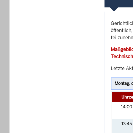
Gerichtli
öffentlich
teilzunehm
Maßgeblic
Technisch
Letzte Akt
Uhrze
14:00
13:45