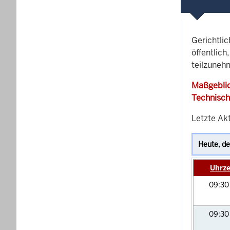
Gerichtli
öffentlich
teilzunehm
Maßgeblic
Technisch
Letzte Akt
Uhrze
09:3
09:3