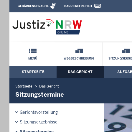
Direkt zum Inhalt
GEBÄRDENSPRACHE
BARRIEREFREIHEIT
Leichte Sprache, Gebärdensprachenvideo u
Arbeitsgericht Düsseldorf: Sitzungster
Schnellnavigation mit Volltext-Suche
MENÜ
WEGBESCHREIBUNG
SITZUNGSERGE
STARTSEITE
DAS GERICHT
AUFGA
Hauptmenü: Hauptnavigation
Startseite
Das Gericht
Sitzungstermine
Gerichtsvorstellung
Sitzungsergebnisse
Sitzungstermine