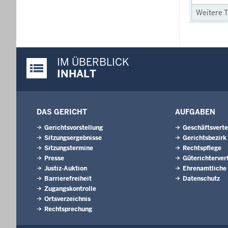
Weitere T
IM ÜBERBLICK
Justiz-Portal im Überblick:
INHALT
DAS GERICHT
AUFGABEN
Gerichtsvorstellung
Geschäftsverte
Sitzungsergebnisse
Gerichtsbezirk
Sitzungstermine
Rechtspflege
Presse
Güterichterver
Justiz-Auktion
Ehrenamtliche
Barrierefreiheit
Datenschutz
Zugangskontrolle
Ortsverzeichnis
Rechtsprechung