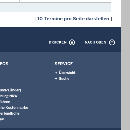
[
10 Termine pro Seite darstellen
]
DRUCKEN
NACH OBEN
NFOS
SERVICE
Übersicht
Suche
Bund/Länder)
chung NRW
fahren
che Kostenmarke
erbindliche
äge