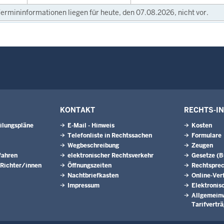
ermininformationen liegen für heute, den 07.08.2026, nicht vor.
KONTAKT
RECHTS-I
ilungspläne
E-Mail - Hinweis
Kosten
Telefonliste in Rechtssachen
Formulare
Wegbeschreibung
Zeugen
fahren
elektronischer Rechtsverkehr
Gesetze (
 Richter/innen
Öffnungszeiten
Rechtspre
Nachtbriefkasten
Online-Ver
Impressum
Elektronis
Allgemeinv
Tarifvertr