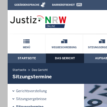
Direkt zum Inhalt
GEBÄRDENSPRACHE
BARRIEREFREIHEIT
Leichte Sprache, Gebärdensprachenvideo u
Arbeitsgericht Düsseldorf: Sitzungster
Schnellnavigation mit Volltext-Suche
MENÜ
WEGBESCHREIBUNG
SITZUNGSERGE
STARTSEITE
DAS GERICHT
AUFGA
Hauptmenü: Hauptnavigation
Startseite
Das Gericht
Sitzungstermine
Gerichtsvorstellung
Sitzungsergebnisse
Sitzungstermine