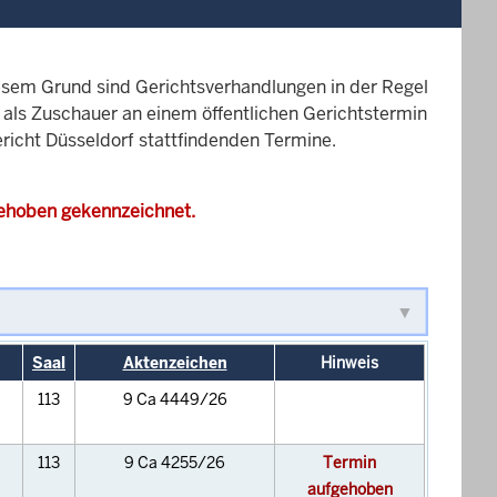
esem Grund sind Gerichtsverhandlungen in der Regel
it als Zuschauer an einem öffentlichen Gerichtstermin
ericht Düsseldorf stattfindenden Termine.
gehoben gekennzeichnet.
Saal
Aktenzeichen
Hinweis
113
9 Ca 4449/26
113
9 Ca 4255/26
Termin
aufgehoben