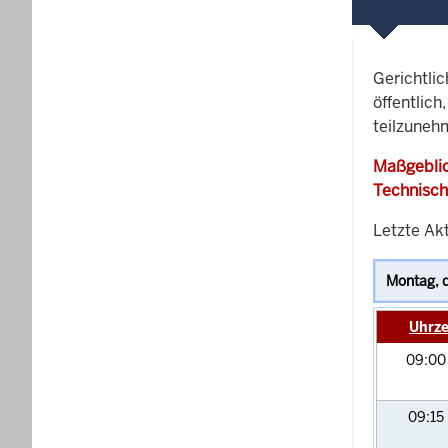
Gerichtli
öffentlich
teilzunehm
Maßgeblic
Technisch
Letzte Akt
Uhrze
09:0
09:15